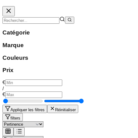
Catégorie
Marque
Couleurs
Prix
€
/
€
Appliquer les filtres
Réinitialiser
filters