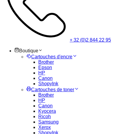
+ 32 (0)2 844 22 95
Boutique
Cartouches d'encre
Brother
Epson
HP
Canon
ShopyInk
Cartouches de toner
Brother
HP
Canon
Kyocera
Ricoh
Samsung
Xerox
ShopyInk