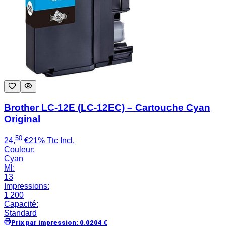
Brother LC-12E (LC-12EC) – Cartouche Cyan
Original
50
24
,
€
21% Ttc Incl.
Couleur
:
Cyan
Ml
:
13
Impressions
:
1 200
Capacité
:
Standard
Prix par impression
:
0.0204
€