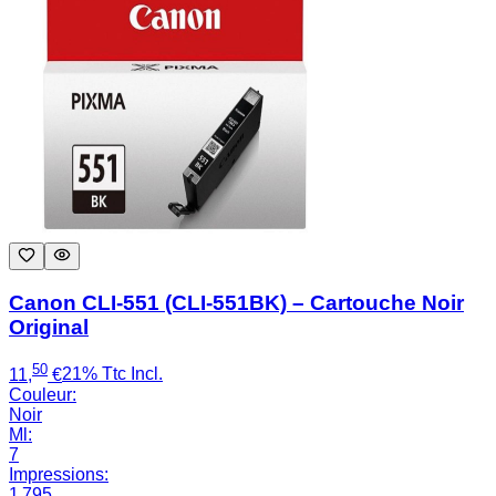
Canon CLI-551 (CLI-551BK) – Cartouche Noir
Original
50
11
,
€
21% Ttc Incl.
Couleur
:
Noir
Ml
:
7
Impressions
:
1 795