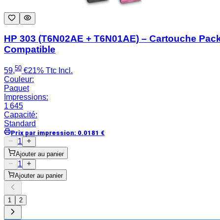
HP 303 (T6N02AE + T6N01AE) – Cartouche Pac
Compatible
50
59
,
€
21% Ttc Incl.
Couleur
:
Paquet
Impressions
:
1 645
Capacité
:
Standard
Prix par impression
:
0.0181
€
1
Ajouter au panier
1
Ajouter au panier
1
2