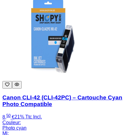
Canon CLI-42 (CLI-42PC) – Cartouche Cyan
Photo Compatible
50
8
,
€
21% Ttc Incl.
Couleur
:
Photo cyan
Ml
: