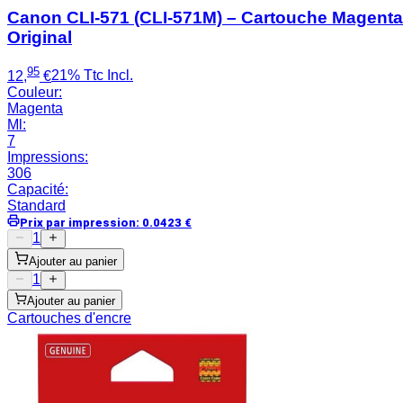
Canon CLI-571 (CLI-571M) – Cartouche Magenta
Original
95
12
,
€
21% Ttc Incl.
Couleur
:
Magenta
Ml
:
7
Impressions
:
306
Capacité
:
Standard
Prix par impression
:
0.0423
€
1
Ajouter au panier
1
Ajouter au panier
Cartouches d'encre