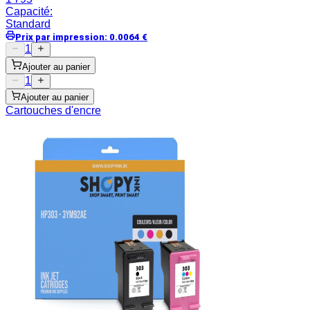
Capacité
:
Standard
Prix par impression
:
0.0064
€
1
Ajouter au panier
1
Ajouter au panier
Cartouches d'encre