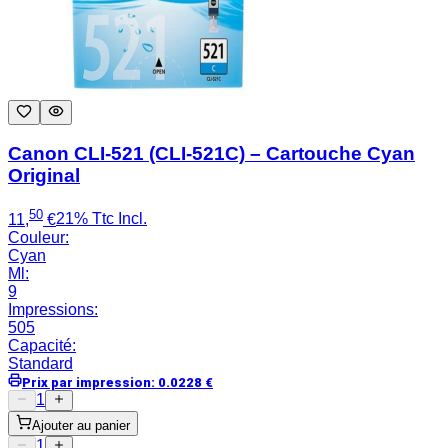
Canon CLI-521 (CLI-521C) – Cartouche Cyan
Original
50
11
,
€
21% Ttc Incl.
Couleur
:
Cyan
Ml
:
9
Impressions
:
505
Capacité
:
Standard
Prix par impression
:
0.0228
€
1
Ajouter au panier
1