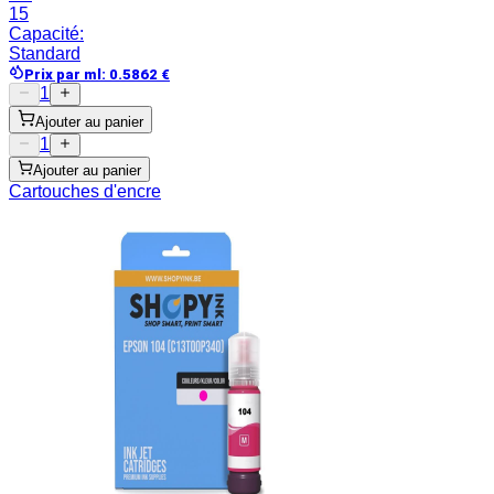
15
Capacité
:
Standard
Prix par ml
:
0.5862
€
1
Ajouter au panier
1
Ajouter au panier
Cartouches d'encre