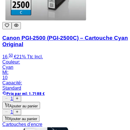
Canon PGI-2500 (PGI-2500C) – Cartouche Cyan
Original
50
16
,
€
21% Ttc Incl.
Couleur
:
Cyan
Ml
:
10
Capacité
:
Standard
Prix par ml
:
1.7188
€
1
Ajouter au panier
1
Ajouter au panier
Cartouches d'encre