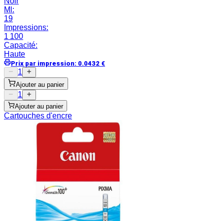
Noir
Ml
:
19
Impressions
:
1 100
Capacité
:
Haute
Prix par impression
:
0.0432
€
1
Ajouter au panier
1
Ajouter au panier
Cartouches d'encre