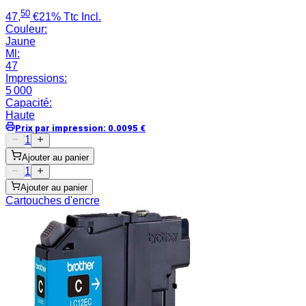
50
47
,
€
21% Ttc Incl.
Couleur
:
Jaune
Ml
:
47
Impressions
:
5 000
Capacité
:
Haute
Prix par impression
:
0.0095
€
1
Ajouter au panier
1
Ajouter au panier
Cartouches d'encre