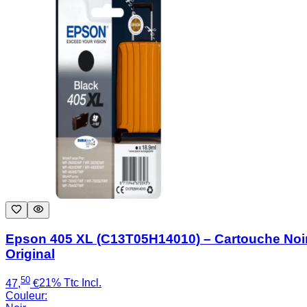
Epson 405 XL (C13T05H14010) – Cartouche Noi
Original
50
47
,
€
21% Ttc Incl.
Couleur
: