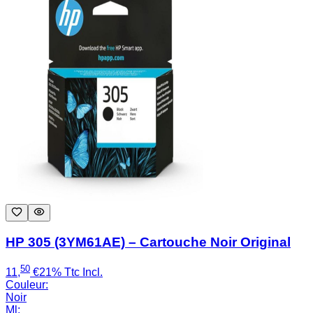
HP 305 (3YM61AE) – Cartouche Noir Original
50
11
,
€
21% Ttc Incl.
Couleur
:
Noir
Ml
: