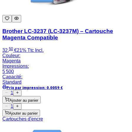
Brother LC-3237 (LC-3237M) – Cartouche
Magenta Compatible
50
32
,
€
21% Ttc Incl.
Couleur
:
Magenta
Impressions
:
5 500
Capacité
:
Standard
Prix par impression
:
0.0059
€
1
Ajouter au panier
1
Ajouter au panier
Cartouches d'encre