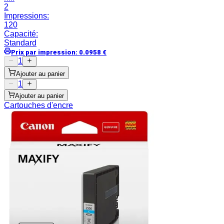
2
Impressions
:
120
Capacité
:
Standard
Prix par impression
:
0.0958
€
1
Ajouter au panier
1
Ajouter au panier
Cartouches d'encre