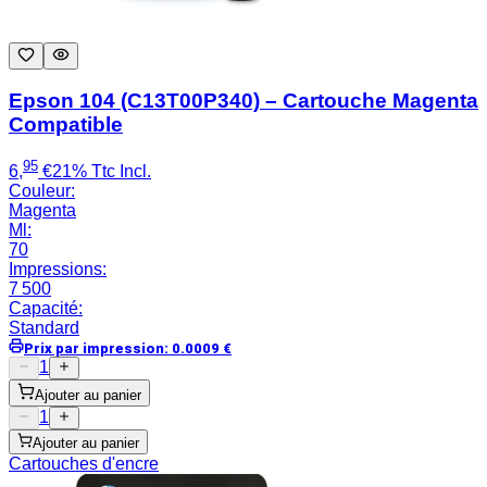
Epson 104 (C13T00P340) – Cartouche Magenta
Compatible
95
6
,
€
21% Ttc Incl.
Couleur
:
Magenta
Ml
:
70
Impressions
:
7 500
Capacité
:
Standard
Prix par impression
:
0.0009
€
1
Ajouter au panier
1
Ajouter au panier
Cartouches d'encre