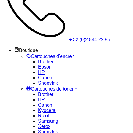
+ 32 (0)2 844 22 95
Boutique
Cartouches d'encre
Brother
Epson
HP
Canon
ShopyInk
Cartouches de toner
Brother
HP
Canon
Kyocera
Ricoh
Samsung
Xerox
ShopyInk